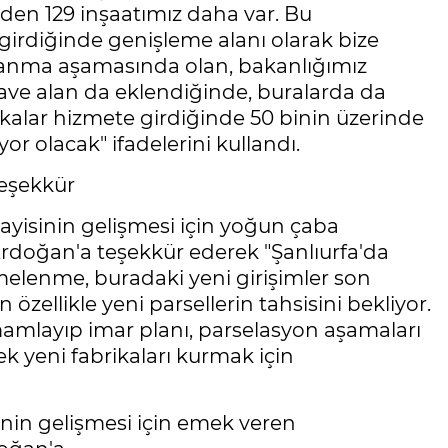
den 129 inşaatımız daha var. Bu
 girdiğinde genişleme alanı olarak bize
onanma aşamasında olan, bakanlığımız
lave alan da eklendiğinde, buralarda da
rikalar hizmete girdiğinde 50 binin üzerinde
or olacak" ifadelerini kullandı.
Teşekkür
nayisinin gelişmesi için yoğun çaba
rdoğan'a teşekkür ederek "Şanlıurfa'da
melenme, buradaki yeni girişimler son
özellikle yeni parsellerin tahsisini bekliyor.
amamlayıp imar planı, parselasyon aşamaları
rek yeni fabrikaları kurmak için
nin gelişmesi için emek veren