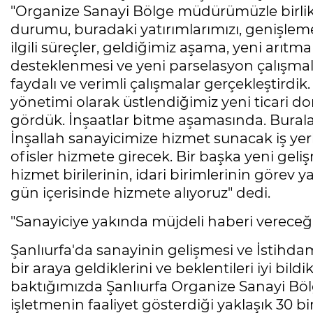
"Organize Sanayi Bölge müdürümüzle birlik
durumu, buradaki yatırımlarımızı, genişlem
ilgili süreçler, geldiğimiz aşama, yeni arıtm
desteklenmesi ve yeni parselasyon çalışmala
faydalı ve verimli çalışmalar gerçekleştird
yönetimi olarak üstlendiğimiz yeni ticari don
gördük. İnşaatlar bitme aşamasında. Burala
İnşallah sanayicimize hizmet sunacak iş yerl
ofisler hizmete girecek. Bir başka yeni geliş
hizmet birilerinin, idari birimlerinin görev y
gün içerisinde hizmete alıyoruz" dedi.
"Sanayiciye yakında müjdeli haberi vereceğ
Şanlıurfa'da sanayinin gelişmesi ve İstihdam
bir araya geldiklerini ve beklentileri iyi bild
baktığımızda Şanlıurfa Organize Sanayi Bölg
işletmenin faaliyet gösterdiği yaklaşık 30 