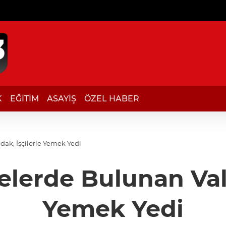
K
EĞİTİM
ASAYİŞ
ÖZEL HABER
dak, İşçilerle Yemek Yedi
erde Bulunan Vali 
Yemek Yedi