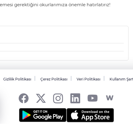
mesi gerektiğini okurlarımıza önemle hatırlatırız!
Gizlilik Politikası
Çerez Politikası
Veri Politikası
Kullanım Şar
sı... -
HABER YAZILIMI
ve TURKTICARET.NET projesidir Copyright© 2006-20