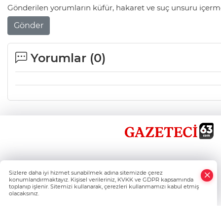
Gönderilen yorumların küfür, hakaret ve suç unsuru içerme
Gönder
Yorumlar (
0
)
×
Sizlere daha iyi hizmet sunabilmek adına sitemizde çerez
Whatsapp
konumlandırmaktayız. Kişisel verileriniz, KVKK ve GDPR kapsamında
toplanıp işlenir. Sitemizi kullanarak, çerezleri kullanmamızı kabul etmiş
olacaksınız.
Şanlıurfa'nın Haber Nokta