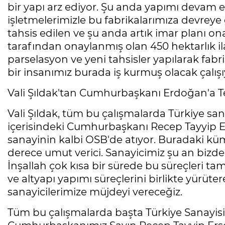
bir yapı arz ediyor. Şu anda yapımı devam e
işletmelerimizle bu fabrikalarımıza devreye
tahsis edilen ve şu anda artık imar planı 
tarafından onaylanmış olan 450 hektarlık i
parselasyon ve yeni tahsisler yapılarak fab
bir insanımız burada iş kurmuş olacak çalışıy
Vali Şıldak'tan Cumhurbaşkanı Erdoğan'a 
Vali Şıldak, tüm bu çalışmalarda Türkiye sa
içerisindeki Cumhurbaşkanı Recep Tayyip E
sanayinin kalbi OSB'de atıyor. Buradaki kü
derece umut verici. Sanayicimiz şu an bizden 
İnşallah çok kısa bir sürede bu süreçleri t
ve altyapı yapımı süreçlerini birlikte yürüte
sanayicilerimize müjdeyi vereceğiz.
Tüm bu çalışmalarda başta Türkiye Sanayisi