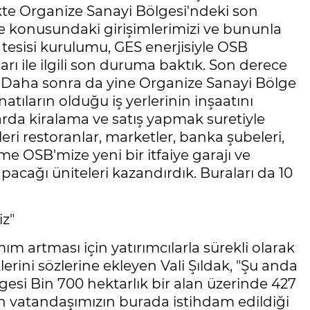
te Organize Sanayi Bölgesi'ndeki son
e konusundaki girişimlerimizi ve bununla
a tesisi kurulumu, GES enerjisiyle OSB
rı ile ilgili son duruma baktık. Son derece
ik. Daha sonra da yine Organize Sanayi Bölge
atıların olduğu iş yerlerinin inşaatını
rda kiralama ve satış yapmak suretiyle
eri restoranlar, marketler, banka şubeleri,
me OSB'mize yeni bir itfaiye garajı ve
apacağı üniteleri kazandırdık. Buraları da 10
iz"
ım artması için yatırımcılarla sürekli olarak
iklerini sözlerine ekleyen Vali Şıldak, "Şu anda
esi Bin 700 hektarlık bir alan üzerinde 427
bin vatandaşımızın burada istihdam edildiği