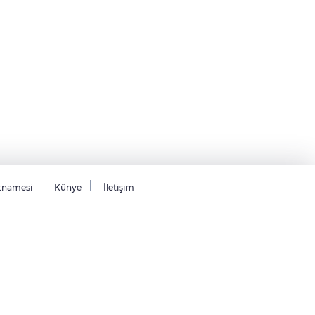
tnamesi
Künye
İletişim
26 Tüm hakları saklıdır.