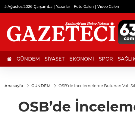
5 Ağustos 2026-Çarşamba
Yazarlar
Foto Galeri
Video Galeri
GÜNDEM
SİYASET
EKONOMİ
SPOR
SAĞLI
Anasayfa
GÜNDEM
OSB’de İncelemelerde Bulunan Vali Şıl
OSB’de İncelemel