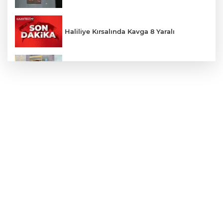
Haliliye Kırsalında Kavga 8 Yaralı
Toplu Taşımada Klima Denetimleri
Hikmet Başak’tan Ulaşım Çalışması
Sezon 18 Ağustos'ta Başlayacak
LGS Yerleştirme Sonuçları Açıklandı