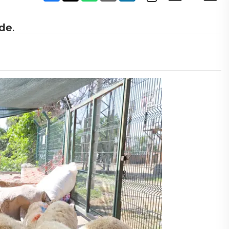
'de
.