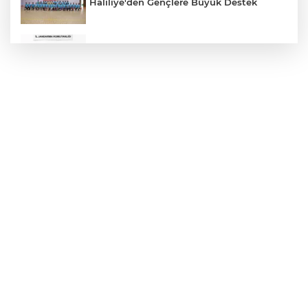
Haliliye'den Gençlere Büyük Destek
Çok Sayıda Ürün Ele Geçirildi
Hikmet Başak’tan Ulaşım Çalışması
Atatürk Bulvarında Asfalt Yenileniyor
Gazze'de Soykırım Devam Ediyor