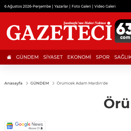
6 Ağustos 2026-Perşembe
Yazarlar
Foto Galeri
Video Galeri
GÜNDEM
SİYASET
EKONOMİ
SPOR
SAĞLI
Anasayfa
GÜNDEM
Örümcek Adam Mardin'de
Örü