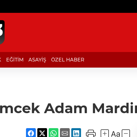
K
EĞİTİM
ASAYİŞ
ÖZEL HABER
mcek Adam Mardi