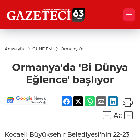
Anasayfa
GÜNDEM
Ormanya'da
'Bi Dünya
Eğlence'
Ormanya'da 'Bi Dünya
başlıyor
Eğlence' başlıyor
Kocaeli Büyükşehir Belediyesi'nin 22-23