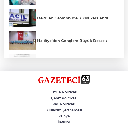
Devrilen Otomobilde 3 Kişi Yaralandı
Haliliye'den Gençlere Büyük Destek
Çok Sayıda Ürün Ele Geçirildi
Hikmet Başak’tan Ulaşım Çalışması
Gizlilik Politikası
Çerez Politikası
Veri Politikası
Atatürk Bulvarında Asfalt Yenileniyor
Kullanım Şartnamesi
Künye
İletişim