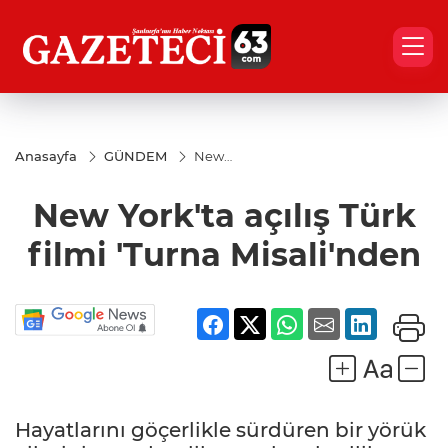
Anasayfa
GÜNDEM
New
York'ta
açılış Türk
New York'ta açılış Türk
filmi 'Turna
Misali'nden
filmi 'Turna Misali'nden
Hayatlarını göçerlikle sürdüren bir yörük