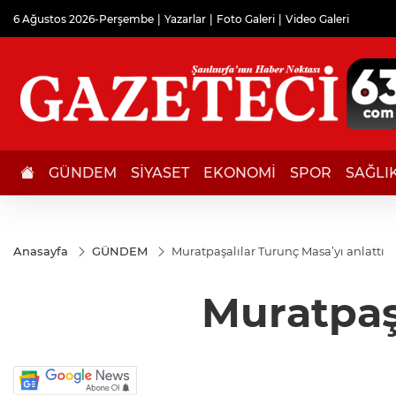
6 Ağustos 2026-Perşembe
Yazarlar
Foto Galeri
Video Galeri
GÜNDEM
SİYASET
EKONOMİ
SPOR
SAĞLI
Anasayfa
GÜNDEM
Muratpaşalılar Turunç Masa’yı anlattı
Muratpaşa