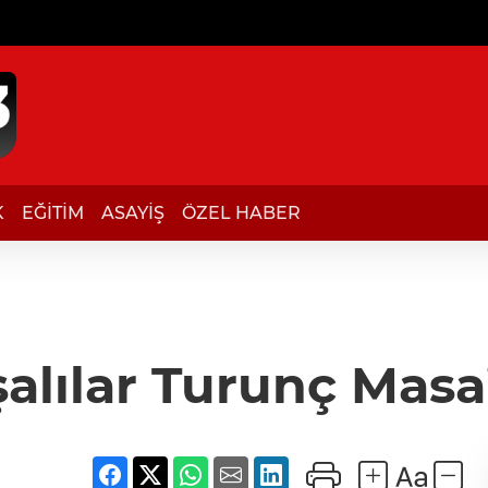
K
EĞİTİM
ASAYİŞ
ÖZEL HABER
lılar Turunç Masa’