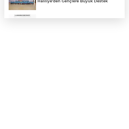
Haliliye'den Gençlere Büyük Destek
Çok Sayıda Ürün Ele Geçirildi
Hikmet Başak’tan Ulaşım Çalışması
Atatürk Bulvarında Asfalt Yenileniyor
Gazze'de Soykırım Devam Ediyor