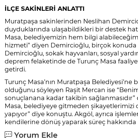
İLÇE SAKİNLERİ ANLATTI
Muratpaşa sakinlerinden Neslihan Demircio
duyduklarında ulaşabildikleri bir destek ha
Masa, belediyemizin hem bilgi alabileceğimi
hizmeti” diyen Demircioğlu, birçok konuda T
Demircioğlu, sokak hayvanları, sosyal yardı
deprem felaketinde de Turunç Masa faaliyet
getirdi.
Turunç Masa’nın Muratpaşa Belediyesi’ne ba
olduğunu söyleyen Raşit Mercan ise “Benim 
sonuçlanana kadar takibin sağlanmasıdır” d
Masa, belediyeye gitmeden şikayetlerimizi d
yapıyor” diye konuştu. Akgöl, ayrıca işlem
kendilerine dönüş yaparak süreç hakkında bi
Yorum Ekle