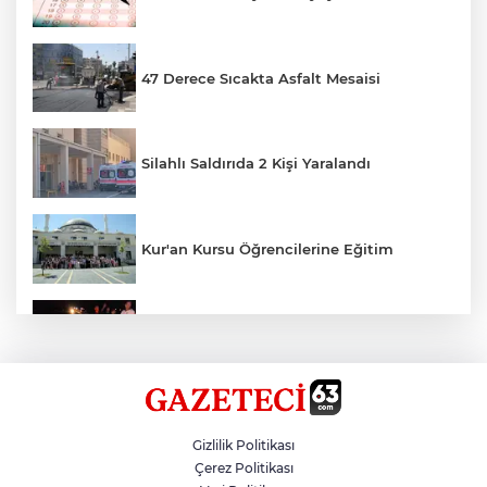
47 Derece Sıcakta Asfalt Mesaisi
Silahlı Saldırıda 2 Kişi Yaralandı
Kur'an Kursu Öğrencilerine Eğitim
Otomobil Eşeğe Çarptı 4 Yaralı
Siverek’te Mahmut Gülel Dönemi
Gizlilik Politikası
Çerez Politikası