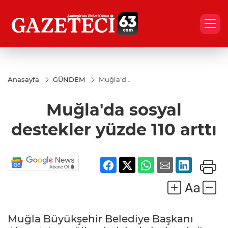
Anasayfa
GÜNDEM
Muğla'da
sosyal
destekler
Muğla'da sosyal
yüzde 110
arttı
destekler yüzde 110 arttı
Muğla Büyükşehir Belediye Başkanı