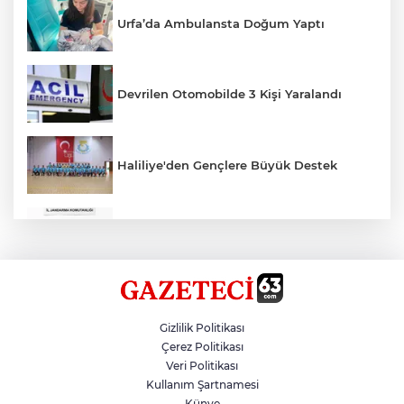
Urfa’da Ambulansta Doğum Yaptı
Devrilen Otomobilde 3 Kişi Yaralandı
Haliliye'den Gençlere Büyük Destek
Çok Sayıda Ürün Ele Geçirildi
Hikmet Başak’tan Ulaşım Çalışması
Gizlilik Politikası
Çerez Politikası
Veri Politikası
Atatürk Bulvarında Asfalt Yenileniyor
Kullanım Şartnamesi
Künye