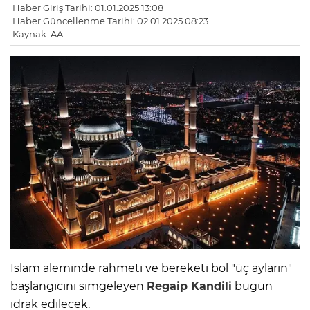
Haber Giriş Tarihi: 01.01.2025 13:08
Haber Güncellenme Tarihi: 02.01.2025 08:23
Kaynak: AA
İslam aleminde rahmeti ve bereketi bol "üç ayların"
başlangıcını simgeleyen
Regaip Kandili
bugün
idrak edilecek.