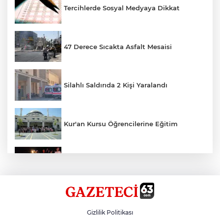
Tercihlerde Sosyal Medyaya Dikkat
47 Derece Sıcakta Asfalt Mesaisi
Silahlı Saldırıda 2 Kişi Yaralandı
Kur'an Kursu Öğrencilerine Eğitim
Otomobil Eşeğe Çarptı 4 Yaralı
Siverek’te Mahmut Gülel Dönemi
Gizlilik Politikası