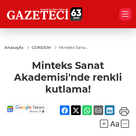
Anasayfa
GÜNDEM
Minteks Sanat
Akademisi'nde
renkli
Minteks Sanat
kutlama!
Akademisi'nde renkli
kutlama!