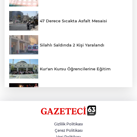
47 Derece Sıcakta Asfalt Mesaisi
Silahlı Saldırıda 2 Kişi Yaralandı
Kur'an Kursu Öğrencilerine Eğitim
Otomobil Eşeğe Çarptı 4 Yaralı
Siverek’te Mahmut Gülel Dönemi
Gizlilik Politikası
Çerez Politikası
Veri Politikası