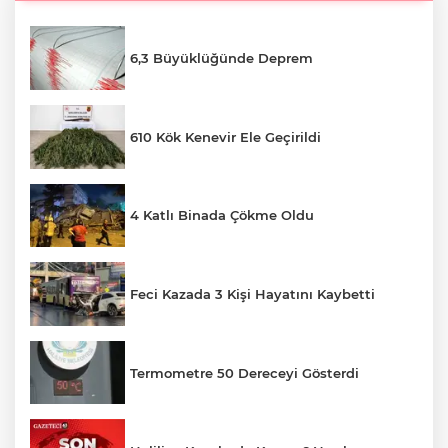
6,3 Büyüklüğünde Deprem
610 Kök Kenevir Ele Geçirildi
4 Katlı Binada Çökme Oldu
Feci Kazada 3 Kişi Hayatını Kaybetti
Termometre 50 Dereceyi Gösterdi