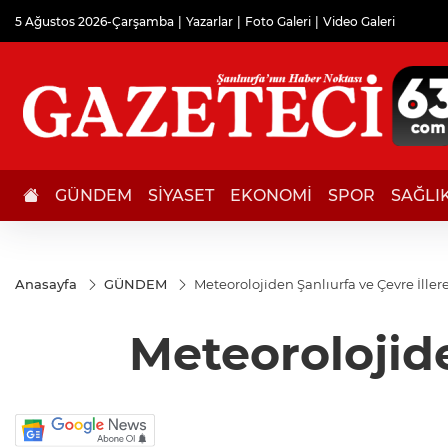
5 Ağustos 2026-Çarşamba
Yazarlar
Foto Galeri
Video Galeri
GÜNDEM
SİYASET
EKONOMİ
SPOR
SAĞLI
Anasayfa
GÜNDEM
Meteorolojiden Şanlıurfa ve Çevre İller
Meteorolojide