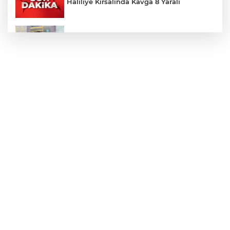
Haliliye Kırsalında Kavga 8 Yaralı
Toplu Taşımada Klima Denetimleri
Hikmet Başak’tan Ulaşım Çalışması
Sezon 18 Ağustos'ta Başlayacak
LGS Yerleştirme Sonuçları Açıklandı