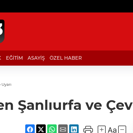
K
EĞİTİM
ASAYİŞ
ÖZEL HABER
e Uyarı
n Şanlıurfa ve Çevr