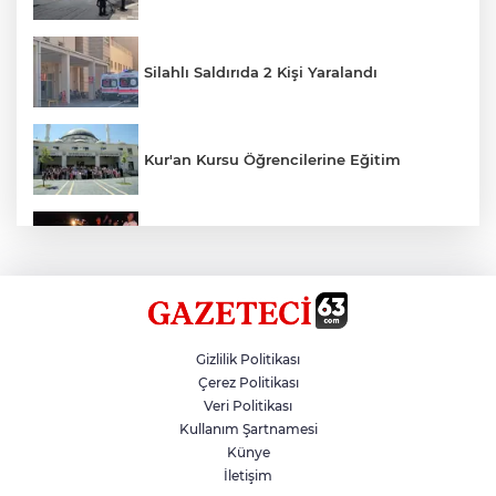
Silahlı Saldırıda 2 Kişi Yaralandı
Kur'an Kursu Öğrencilerine Eğitim
Otomobil Eşeğe Çarptı 4 Yaralı
Siverek’te Mahmut Gülel Dönemi
Gizlilik Politikası
Çerez Politikası
Veri Politikası
Filistin Konvoyuna Coşkulu Karşılama
Kullanım Şartnamesi
Künye
İletişim