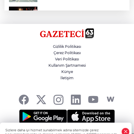
Otomobil Eşeğe Çarptı 4 Yaralı
Siverek’te Mahmut Gülel Dönemi
Gizlilik Politikası
Çerez Politikası
Veri Politikası
Filistin Konvoyuna Coşkulu Karşılama
Kullanım Şartnamesi
Künye
İletişim
Kazada 1 Kişi Öldü, 1 Kişi Yaralandı
Sizlere daha iyi hizmet sunabilmek adına sitemizde çerez
Şanlıurfa'nın Haber Noktası... -
HABER YAZILIMI
ve