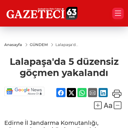
Anasayfa
GÜNDEM
Lalapaşa'da
5 düzensiz
göçmen
Lalapaşa'da 5 düzensiz
yakalandı
göçmen yakalandı
Edirne İl Jandarma Komutanlığı,