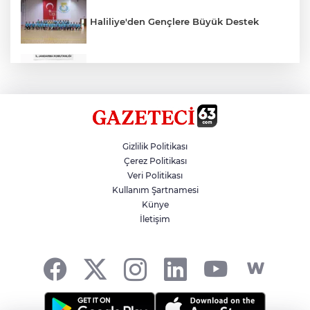
Haliliye'den Gençlere Büyük Destek
Çok Sayıda Ürün Ele Geçirildi
Hikmet Başak’tan Ulaşım Çalışması
Gizlilik Politikası
Çerez Politikası
Veri Politikası
Atatürk Bulvarında Asfalt Yenileniyor
Kullanım Şartnamesi
Künye
İletişim
Gazze'de Soykırım Devam Ediyor