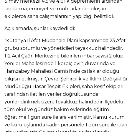
Simav merkezli 4,5 ve 4,6'lık depremlerin ardından
jandarma, emniyet ve muhtarlardan oluşan
ekiplerce saha çalışmalarının yapıldığı belirtildi.
Açıklamada, şunlar kaydedildi:
"Kütahya İl Afet Müdahale Planı kapsamında 23 Afet
grubu sorumlu ve yöneticileri teyakkuz halindedir.
112 Acil Çağrı Merkezine bildirilen ihbar sayısı 2 olup,
Yeniler Mahallesi'nde 1 kerpiç evin duvarında ve
Hamzabey Mahallesi Camisi'nde çatlaklar olduğu
bilgisi iletilmiştir. Çevre, Şehircilik ve İklim Değişikliği
Müdürlüğü Hasar Tespit Ekipleri, saha keşif ekipleri
tarafından iletilen veriler doğrultusunda
yönlendirilmek üzere teyakkuz halindedir. İlçedeki
tüm okul ve gündüz bakım evlerinde eğitim
öğretime 1 gün süre ile ara verilmiştir. Kamu kurum
ve kuruluşlarında kadın personele 1 gün süre ile idari