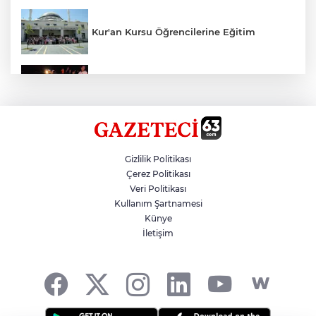
Kur'an Kursu Öğrencilerine Eğitim
Otomobil Eşeğe Çarptı 4 Yaralı
Siverek’te Mahmut Gülel Dönemi
Gizlilik Politikası
Çerez Politikası
Veri Politikası
Filistin Konvoyuna Coşkulu Karşılama
Kullanım Şartnamesi
Künye
İletişim
Kazada 1 Kişi Öldü, 1 Kişi Yaralandı