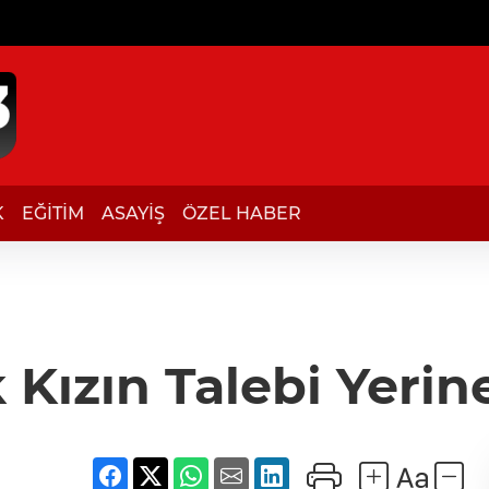
K
EĞİTİM
ASAYİŞ
ÖZEL HABER
Kızın Talebi Yerin