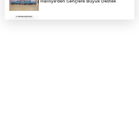
Haliliye'den Gençlere Büyük Destek
Çok Sayıda Ürün Ele Geçirildi
Hikmet Başak’tan Ulaşım Çalışması
Atatürk Bulvarında Asfalt Yenileniyor
Gazze'de Soykırım Devam Ediyor