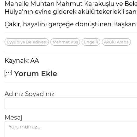
Mahalle Muhtarı Mahmut Karakuşlu ve Beled
Hülya'nın evine giderek akülü tekerlekli sand
Çakır, hayalini gerçeğe dönüştüren Başkan K
Eyyübiye Belediyesi
Mehmet Kuş
Engelli
Akülü Araba
Kaynak: AA
Yorum Ekle
Adınız Soyadınız
Mesaj