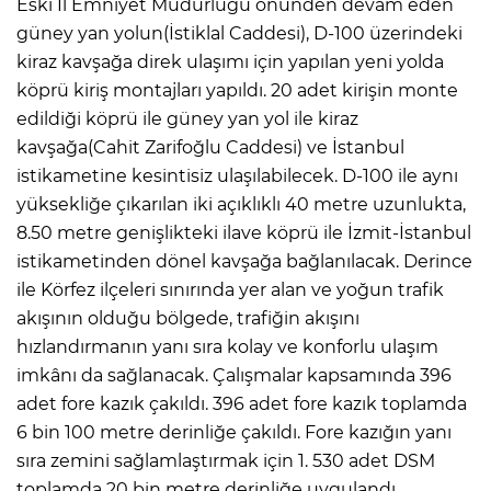
Eski İl Emniyet Müdürlüğü önünden devam eden
güney yan yolun(İstiklal Caddesi), D-100 üzerindeki
kiraz kavşağa direk ulaşımı için yapılan yeni yolda
köprü kiriş montajları yapıldı. 20 adet kirişin monte
edildiği köprü ile güney yan yol ile kiraz
kavşağa(Cahit Zarifoğlu Caddesi) ve İstanbul
istikametine kesintisiz ulaşılabilecek. D-100 ile aynı
yüksekliğe çıkarılan iki açıklıklı 40 metre uzunlukta,
8.50 metre genişlikteki ilave köprü ile İzmit-İstanbul
istikametinden dönel kavşağa bağlanılacak. Derince
ile Körfez ilçeleri sınırında yer alan ve yoğun trafik
akışının olduğu bölgede, trafiğin akışını
hızlandırmanın yanı sıra kolay ve konforlu ulaşım
imkânı da sağlanacak. Çalışmalar kapsamında 396
adet fore kazık çakıldı. 396 adet fore kazık toplamda
6 bin 100 metre derinliğe çakıldı. Fore kazığın yanı
sıra zemini sağlamlaştırmak için 1. 530 adet DSM
toplamda 20 bin metre derinliğe uygulandı.