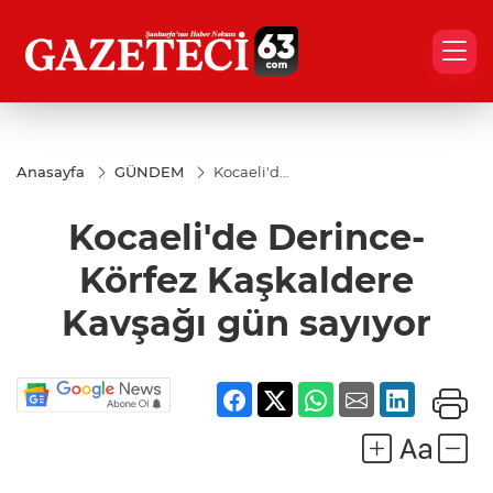
Anasayfa
GÜNDEM
Kocaeli'de
Derince-
Körfez
Kocaeli'de Derince-
Kaşkaldere
Kavşağı
gün
Körfez Kaşkaldere
sayıyor
Kavşağı gün sayıyor