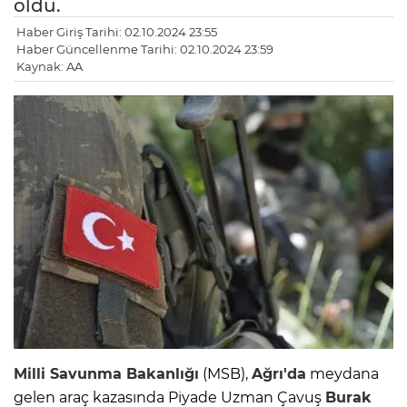
oldu.
Haber Giriş Tarihi: 02.10.2024 23:55
Haber Güncellenme Tarihi: 02.10.2024 23:59
Kaynak: AA
Milli Savunma Bakanlığı
(MSB),
Ağrı'da
meydana
gelen araç kazasında Piyade Uzman Çavuş
Burak