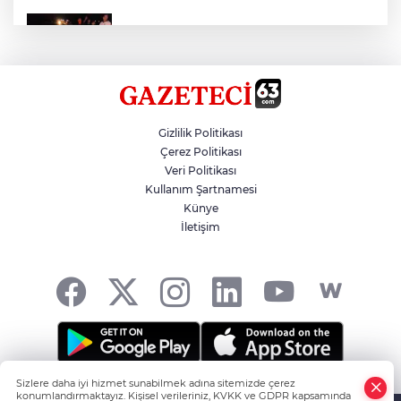
Otomobil Eşeğe Çarptı 4 Yaralı
Siverek’te Mahmut Gülel Dönemi
Gizlilik Politikası
Çerez Politikası
Veri Politikası
Filistin Konvoyuna Coşkulu Karşılama
Kullanım Şartnamesi
Künye
İletişim
Kazada 1 Kişi Öldü, 1 Kişi Yaralandı
Sizlere daha iyi hizmet sunabilmek adına sitemizde çerez
Şanlıurfa'nın Haber Noktası... -
HABER YAZILIMI
ve
konumlandırmaktayız. Kişisel verileriniz, KVKK ve GDPR kapsamında