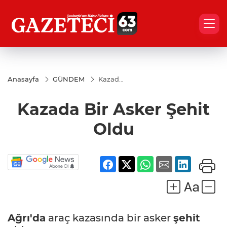
Anasayfa
GÜNDEM
Kazada
Bir
Asker
Kazada Bir Asker Şehit
Şehit
Oldu
Oldu
Ağrı'da
araç kazasında bir asker
şehit