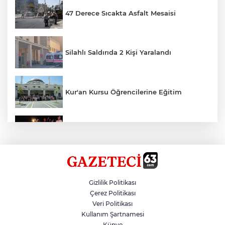
47 Derece Sıcakta Asfalt Mesaisi
Silahlı Saldırıda 2 Kişi Yaralandı
Kur'an Kursu Öğrencilerine Eğitim
Otomobil Eşeğe Çarptı 4 Yaralı
Siverek’te Mahmut Gülel Dönemi
Gizlilik Politikası
Çerez Politikası
Veri Politikası
Filistin Konvoyuna Coşkulu Karşılama
Kullanım Şartnamesi
Künye