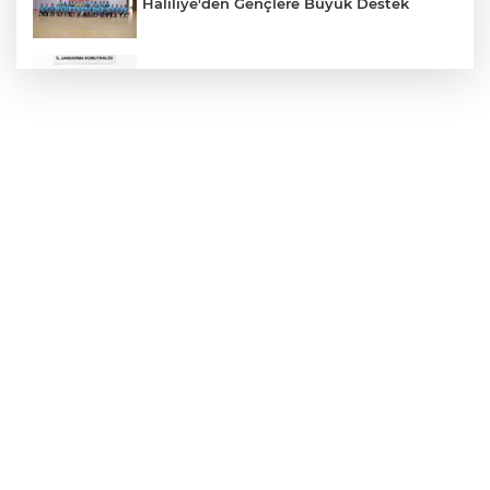
Haliliye'den Gençlere Büyük Destek
Çok Sayıda Ürün Ele Geçirildi
Hikmet Başak’tan Ulaşım Çalışması
Atatürk Bulvarında Asfalt Yenileniyor
Gazze'de Soykırım Devam Ediyor