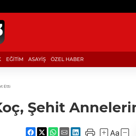
K
EĞİTİM
ASAYİŞ
ÖZEL HABER
t Etti
, Şehit Annelerini