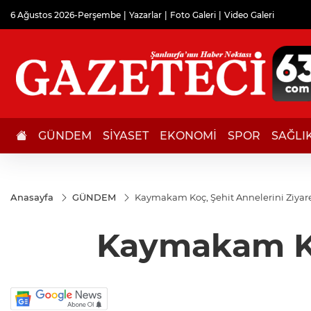
6 Ağustos 2026-Perşembe
Yazarlar
Foto Galeri
Video Galeri
GÜNDEM
SİYASET
EKONOMİ
SPOR
SAĞLI
Anasayfa
GÜNDEM
Kaymakam Koç, Şehit Annelerini Ziyare
Kaymakam Koç