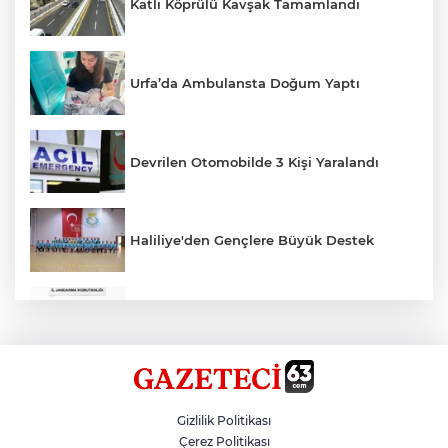
Katlı Köprülü Kavşak Tamamlandı
Urfa’da Ambulansta Doğum Yaptı
Devrilen Otomobilde 3 Kişi Yaralandı
Haliliye'den Gençlere Büyük Destek
Çok Sayıda Ürün Ele Geçirildi
Hikmet Başak’tan Ulaşım Çalışması
Gizlilik Politikası
Çerez Politikası