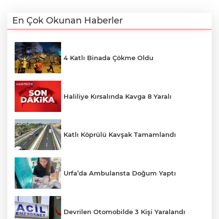
En Çok Okunan Haberler
4 Katlı Binada Çökme Oldu
Haliliye Kırsalında Kavga 8 Yaralı
Katlı Köprülü Kavşak Tamamlandı
Urfa’da Ambulansta Doğum Yaptı
Devrilen Otomobilde 3 Kişi Yaralandı