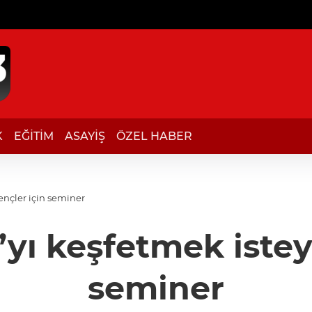
K
EĞİTİM
ASAYİŞ
ÖZEL HABER
ençler için seminer
’yı keşfetmek iste
seminer