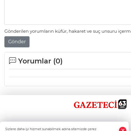
Gönderilen yorumların küfür, hakaret ve suç unsuru içerme
Gönder
Yorumlar (
0
)
×
Sizlere daha iyi hizmet sunabilmek adına sitemizde çerez
Whatsapp