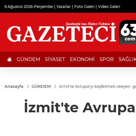
6 Ağustos 2026-Perşembe
Yazarlar
Foto Galeri
Video Galeri
GÜNDEM
SİYASET
EKONOMİ
SPOR
SAĞLI
Anasayfa
GÜNDEM
İzmit'te Avrupa’yı keşfetmek isteyen g
İzmit'te Avrupa