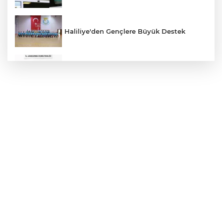
Haliliye'den Gençlere Büyük Destek
Çok Sayıda Ürün Ele Geçirildi
Hikmet Başak’tan Ulaşım Çalışması
Atatürk Bulvarında Asfalt Yenileniyor
Gazze'de Soykırım Devam Ediyor