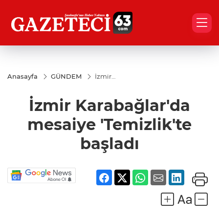
Anasayfa
GÜNDEM
İzmir
Karabağlar'da
mesaiye
İzmir Karabağlar'da
'Temizlik'te
başladı
mesaiye 'Temizlik'te
başladı