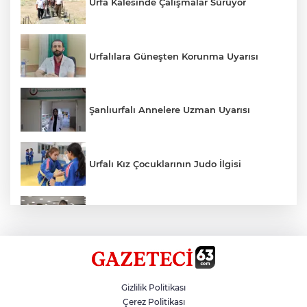
Urfa Kalesinde Çalışmalar Sürüyor
Urfalılara Güneşten Korunma Uyarısı
Şanlıurfalı Annelere Uzman Uyarısı
Urfalı Kız Çocuklarının Judo İlgisi
Kırtasiye Ürünlerine Denetim Başladı
Zincirleme Kazada 7 Kişi Yaralandı
Gizlilik Politikası
Çerez Politikası