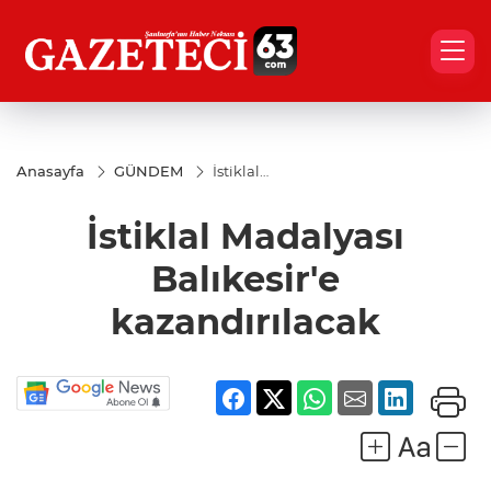
Anasayfa
GÜNDEM
İstiklal
Madalyası
Balıkesir'e
İstiklal Madalyası
kazandırılacak
Balıkesir'e
kazandırılacak