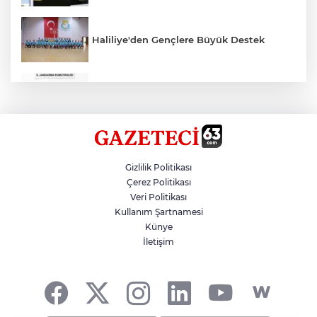
Haliliye'den Gençlere Büyük Destek
Çok Sayıda Ürün Ele Geçirildi
Hikmet Başak’tan Ulaşım Çalışması
Gizlilik Politikası
Çerez Politikası
Veri Politikası
Atatürk Bulvarında Asfalt Yenileniyor
Kullanım Şartnamesi
Künye
İletişim
Gazze'de Soykırım Devam Ediyor