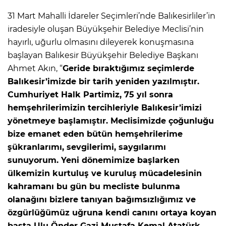
31 Mart Mahalli İdareler Seçimleri’nde Balıkesirliler’in
iradesiyle oluşan Büyükşehir Belediye Meclisi’nin
hayırlı, uğurlu olmasını dileyerek konuşmasına
başlayan Balıkesir Büyükşehir Belediye Başkanı
Ahmet Akın, “
Geride bıraktığımız seçimlerde
Balıkesir’imizde bir tarih yeniden yazılmıştır.
Cumhuriyet Halk Partimiz, 75 yıl sonra
hemşehrilerimizin tercihleriyle Balıkesir’imizi
yönetmeye başlamıştır. Meclisimizde çoğunluğu
bize emanet eden bütün hemşehrilerime
şükranlarımı, sevgilerimi, saygılarımı
sunuyorum. Yeni dönemimize başlarken
ülkemizin kurtuluş ve kuruluş mücadelesinin
kahramanı bu gün bu mecliste bulunma
olanağını bizlere tanıyan bağımsızlığımız ve
özgürlüğümüz uğruna kendi canını ortaya koyan
başta Ulu Önder Gazi Mustafa Kemal Atatürk,