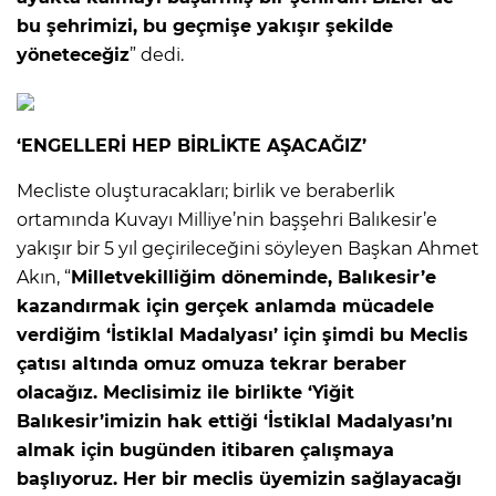
bu şehrimizi, bu geçmişe yakışır şekilde
yöneteceğiz
” dedi.
‘ENGELLERİ HEP BİRLİKTE AŞACAĞIZ’
Mecliste oluşturacakları; birlik ve beraberlik
ortamında Kuvayı Milliye’nin başşehri Balıkesir’e
yakışır bir 5 yıl geçirileceğini söyleyen Başkan Ahmet
Akın, “
Milletvekilliğim döneminde, Balıkesir’e
kazandırmak için gerçek anlamda mücadele
verdiğim ‘İstiklal Madalyası’ için şimdi bu Meclis
çatısı altında omuz omuza tekrar beraber
olacağız. Meclisimiz ile birlikte ‘Yiğit
Balıkesir’imizin hak ettiği ‘İstiklal Madalyası’nı
almak için bugünden itibaren çalışmaya
başlıyoruz. Her bir meclis üyemizin sağlayacağı