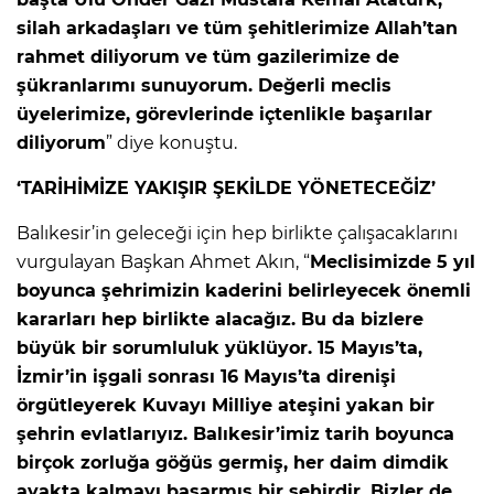
silah arkadaşları ve tüm şehitlerimize Allah’tan
rahmet diliyorum ve tüm gazilerimize de
şükranlarımı sunuyorum. Değerli meclis
üyelerimize, görevlerinde içtenlikle başarılar
diliyorum
” diye konuştu.
‘TARİHİMİZE YAKIŞIR ŞEKİLDE YÖNETECEĞİZ’
Balıkesir’in geleceği için hep birlikte çalışacaklarını
vurgulayan Başkan Ahmet Akın, “
Meclisimizde 5 yıl
boyunca şehrimizin kaderini belirleyecek önemli
kararları hep birlikte alacağız. Bu da bizlere
büyük bir sorumluluk yüklüyor. 15 Mayıs’ta,
İzmir’in işgali sonrası 16 Mayıs’ta direnişi
örgütleyerek Kuvayı Milliye ateşini yakan bir
şehrin evlatlarıyız. Balıkesir’imiz tarih boyunca
birçok zorluğa göğüs germiş, her daim dimdik
ayakta kalmayı başarmış bir şehirdir. Bizler de