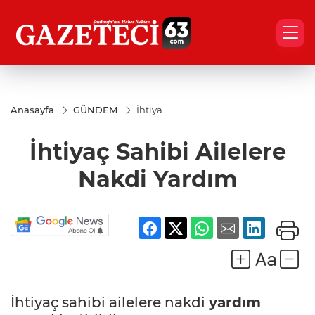
Anasayfa
GÜNDEM
İhtiyaç
Sahibi
Ailelere
İhtiyaç Sahibi Ailelere
Nakdi
Yardım
Nakdi Yardım
İhtiyaç sahibi ailelere nakdi
yardım