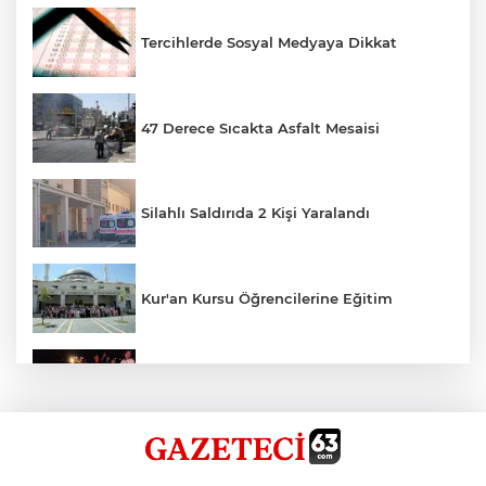
Tercihlerde Sosyal Medyaya Dikkat
47 Derece Sıcakta Asfalt Mesaisi
Silahlı Saldırıda 2 Kişi Yaralandı
Kur'an Kursu Öğrencilerine Eğitim
Otomobil Eşeğe Çarptı 4 Yaralı
Siverek’te Mahmut Gülel Dönemi