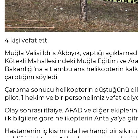
4 kişi vefat etti
Muğla Valisi İdris Akbıyık, yaptığı açıklamad
Kötekli Mahallesi'ndeki Muğla Eğitim ve A
Bakanlığı'na ait ambulans helikopterin kal
çarptığını söyledi.
Çarpma sonucu helikopterin düştüğünü dile
pilot, 1 hekim ve bir personelimiz vefat ediyor
Olay sonrası itfaiye, AFAD ve diğer ekipleri
ilk bilgilere göre helikopterin Antalya'ya g
Hastanenin iç kısmında herhangi bir sıkın