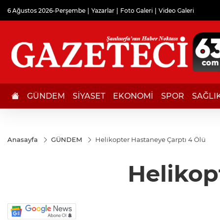
6 Ağustos 2026-Perşembe
Yazarlar
Foto Galeri
Video Galeri
GÜNDEM
SİYASET
EKONOMİ
SPOR
SAĞLI
Anasayfa
GÜNDEM
Helikopter Hastaneye Çarptı 4 Ölü
Helikop