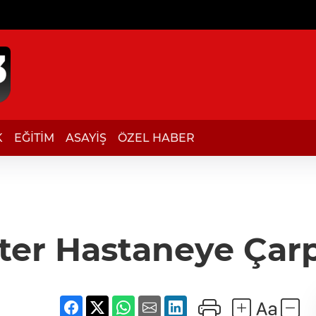
K
EĞİTİM
ASAYİŞ
ÖZEL HABER
ter Hastaneye Çarp