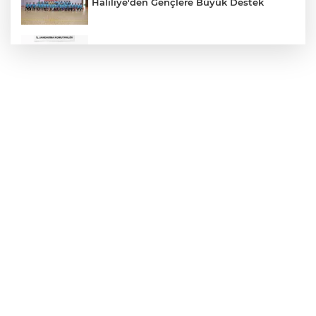
Haliliye'den Gençlere Büyük Destek
Çok Sayıda Ürün Ele Geçirildi
Hikmet Başak’tan Ulaşım Çalışması
Atatürk Bulvarında Asfalt Yenileniyor
Gazze'de Soykırım Devam Ediyor