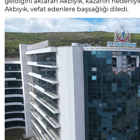
geldiğini aktaran Akbıyık, kazanın nedeniyle 
Akbıyık, vefat edenlere başsağlığı diledi.