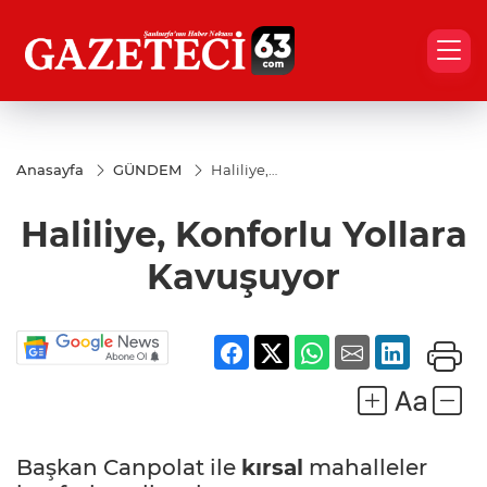
Anasayfa
GÜNDEM
Haliliye,
Konforlu
Yollara
Haliliye, Konforlu Yollara
Kavuşuyor
Kavuşuyor
Başkan Canpolat ile
kırsal
mahalleler