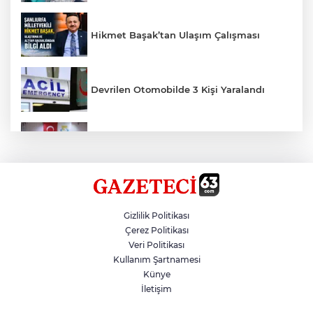
Hikmet Başak’tan Ulaşım Çalışması
Devrilen Otomobilde 3 Kişi Yaralandı
Haliliye'den Gençlere Büyük Destek
Taş Tepelere Yurt Dışı Tanıtımı
Gizlilik Politikası
Çerez Politikası
Veri Politikası
Fenerbahçe, Avantaj Elde Etti
Kullanım Şartnamesi
Künye
İletişim
Gazze'de Soykırım Devam Ediyor