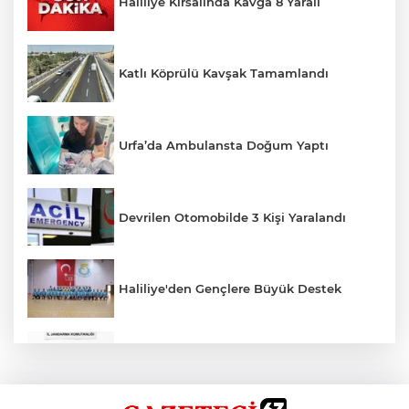
Haliliye Kırsalında Kavga 8 Yaralı
Katlı Köprülü Kavşak Tamamlandı
Urfa’da Ambulansta Doğum Yaptı
Devrilen Otomobilde 3 Kişi Yaralandı
Haliliye'den Gençlere Büyük Destek
Çok Sayıda Ürün Ele Geçirildi