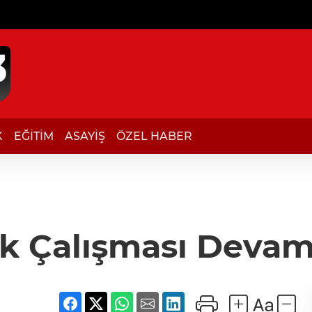
K
EĞİTİM
ASAYİŞ
ÖZEL HABER
ik Çalışması Devam