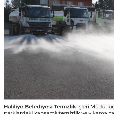
Haliliye Belediyesi
Temizlik
İşleri Müdürlü
parklardaki kapsamlı
temizlik
ve yıkama çal