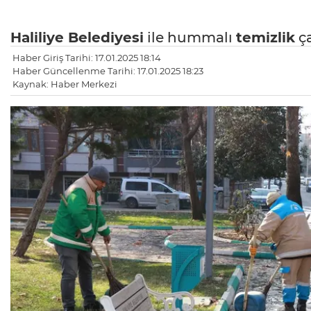
Haliliye Belediyesi
ile hummalı
temizlik
ça
Haber Giriş Tarihi: 17.01.2025 18:14
Haber Güncellenme Tarihi: 17.01.2025 18:23
Kaynak: Haber Merkezi