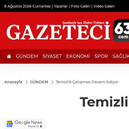
8 Ağustos 2026-Cumartesi
Yazarlar
Foto Galeri
Video Galeri
GÜNDEM
SİYASET
EKONOMİ
SPOR
SAĞLI
Anasayfa
GÜNDEM
Temizlik Çalışması Devam Ediyor
Temizl