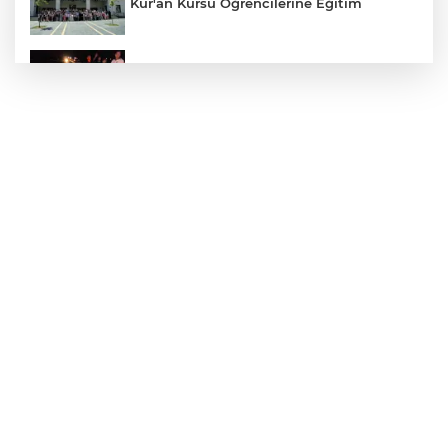
Kur'an Kursu Öğrencilerine Eğitim
Otomobil Eşeğe Çarptı 4 Yaralı
Siverek’te Mahmut Gülel Dönemi
Filistin Konvoyuna Coşkulu Karşılama
Kazada 1 Kişi Öldü, 1 Kişi Yaralandı