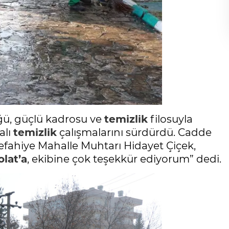
ğü, güçlü kadrosu ve
temizlik
filosuyla
alı
temizlik
çalışmalarını sürdürdü. Cadde
 Refahiye Mahalle Muhtarı Hidayet Çiçek,
lat’a
, ekibine çok teşekkür ediyorum” dedi.