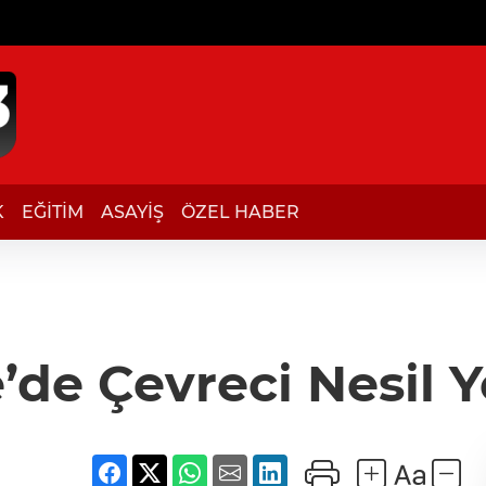
K
EĞİTİM
ASAYİŞ
ÖZEL HABER
e’de Çevreci Nesil Y