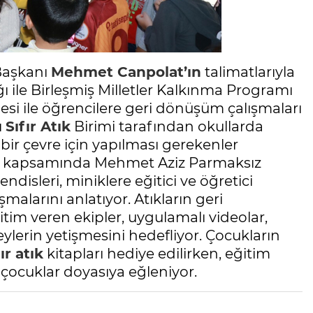
Başkanı
Mehmet Canpolat’ın
talimatlarıyla
ığı ile Birleşmiş Milletler Kalkınma Programı
esi ile öğrencilere geri dönüşüm çalışmaları
ı
Sıfır Atık
Birimi tarafından okullarda
bir çevre için yapılması gerekenler
mler kapsamında Mehmet Aziz Parmaksız
disleri, miniklere eğitici ve öğretici
alarını anlatıyor. Atıkların geri
tim veren ekipler, uygulamalı videolar,
eylerin yetişmesini hedefliyor. Çocukların
fır atık
kitapları hediye edilirken, eğitim
 çocuklar doyasıya eğleniyor.