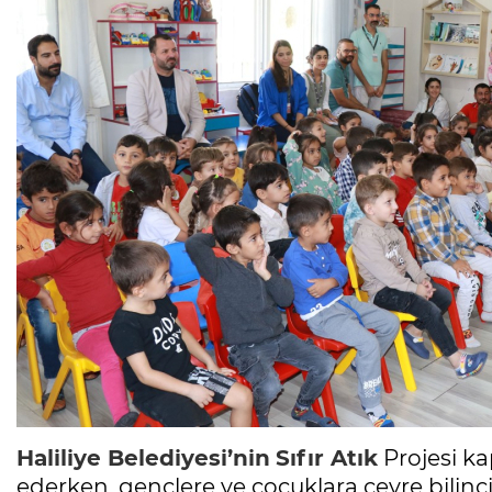
Haliliye Belediyesi’nin
Sıfır Atık
Projesi k
ederken, gençlere ve çocuklara çevre bilincin