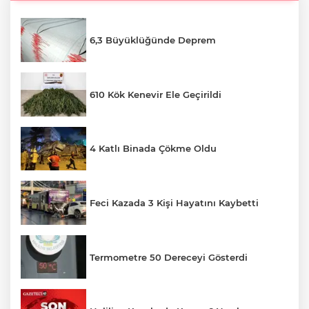
6,3 Büyüklüğünde Deprem
610 Kök Kenevir Ele Geçirildi
4 Katlı Binada Çökme Oldu
Feci Kazada 3 Kişi Hayatını Kaybetti
Termometre 50 Dereceyi Gösterdi