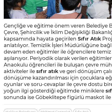
Gençliğe ve eğitime önem veren Belediye 
Çevre, Şehircilik ve İklim Değişikliği Bakanl
kapsamında hayata geçirilen
Sıfır Atık
Proj
anlatılıyor. Temizlik İşleri Müdürlüğüne bağl
devam eden eğitimler ile öğrencilere temiz 
aşılanıyor. Periyodik olarak verilen eğiti
Anaokulu öğrencileri ile buluşan çevre mühen
aktiviteler ile
sıfır atık
ve geri dönüşüm çalışm
dönüşüme kazandırılması için çocuklara eği
oyunlar ve soru-cevaplar ile çevre dostu bir
yoğun ilgi gösterdiği eğitimde miniklere
sı
sonunda ise Göbeklitepe figürlü maskot ile
Haliliye Belediyesi
Mehmet Canpolat
Sıfır Atık