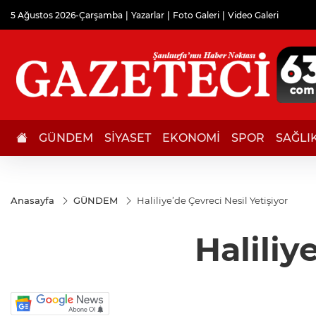
5 Ağustos 2026-Çarşamba
Yazarlar
Foto Galeri
Video Galeri
GÜNDEM
SİYASET
EKONOMİ
SPOR
SAĞLI
Anasayfa
GÜNDEM
Haliliye’de Çevreci Nesil Yetişiyor
Haliliy