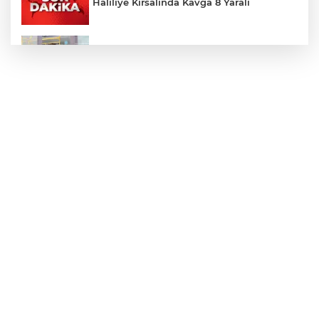
Haliliye Kırsalında Kavga 8 Yaralı
Toplu Taşımada Klima Denetimleri
Hikmet Başak’tan Ulaşım Çalışması
Sezon 18 Ağustos'ta Başlayacak
LGS Yerleştirme Sonuçları Açıklandı