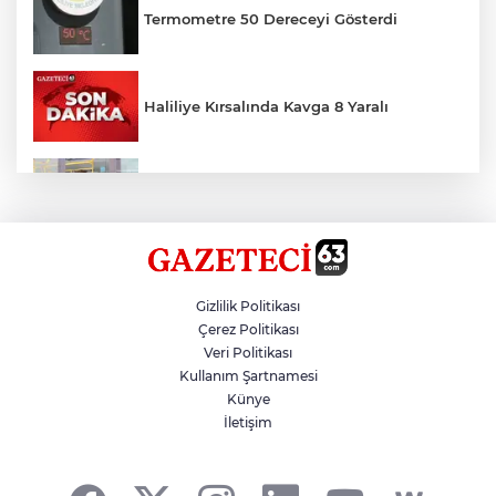
Termometre 50 Dereceyi Gösterdi
Haliliye Kırsalında Kavga 8 Yaralı
Toplu Taşımada Klima Denetimleri
Hikmet Başak’tan Ulaşım Çalışması
Gizlilik Politikası
Çerez Politikası
Veri Politikası
Sezon 18 Ağustos'ta Başlayacak
Kullanım Şartnamesi
Künye
İletişim
LGS Yerleştirme Sonuçları Açıklandı