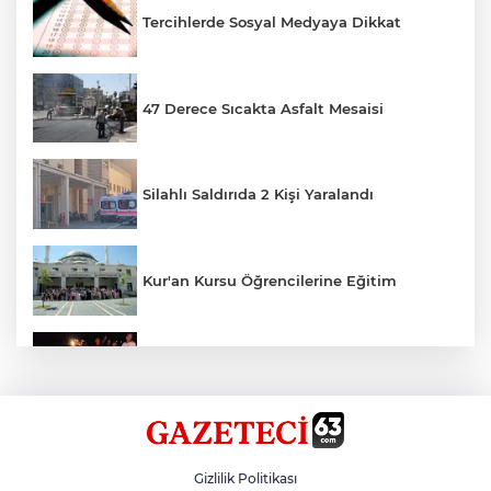
Tercihlerde Sosyal Medyaya Dikkat
47 Derece Sıcakta Asfalt Mesaisi
Silahlı Saldırıda 2 Kişi Yaralandı
Kur'an Kursu Öğrencilerine Eğitim
Otomobil Eşeğe Çarptı 4 Yaralı
Siverek’te Mahmut Gülel Dönemi
Gizlilik Politikası