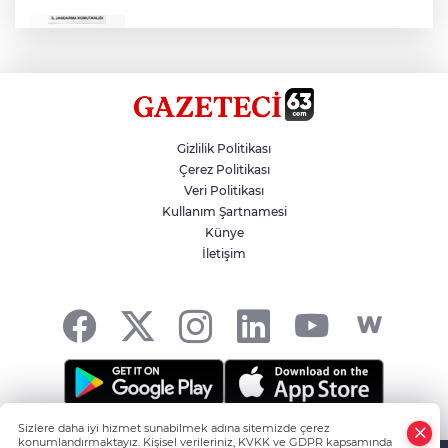
Çok Sayıda Ürün Ele Geçirildi
Hikmet Başak’tan Ulaşım Çalışması
Gizlilik Politikası
Çerez Politikası
Veri Politikası
Atatürk Bulvarında Asfalt Yenileniyor
Kullanım Şartnamesi
Künye
İletişim
Gazze'de Soykırım Devam Ediyor
Sizlere daha iyi hizmet sunabilmek adına sitemizde çerez
Şanlıurfa'nın Haber Noktası... -
HABER YAZILIMI
ve
konumlandırmaktayız. Kişisel verileriniz, KVKK ve GDPR kapsamında