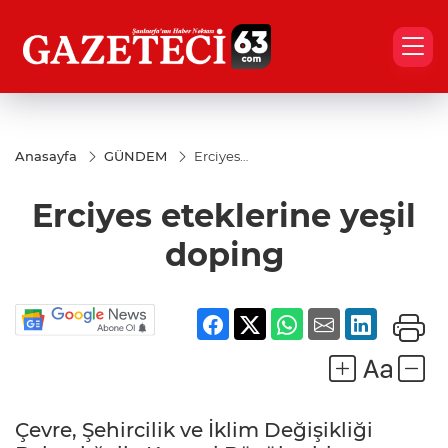
Anasayfa
GÜNDEM
Erciyes
eteklerine
yeşil
Erciyes eteklerine yeşil
doping
doping
Çevre, Şehircilik ve İklim Değişikliği