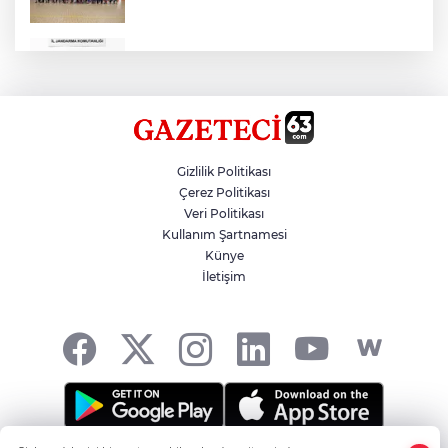
Çok Sayıda Ürün Ele Geçirildi
Hikmet Başak’tan Ulaşım Çalışması
Gizlilik Politikası
Çerez Politikası
Veri Politikası
Atatürk Bulvarında Asfalt Yenileniyor
Kullanım Şartnamesi
Künye
İletişim
Gazze'de Soykırım Devam Ediyor