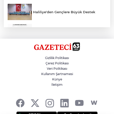
Haliliye'den Gençlere Büyük Destek
Çok Sayıda Ürün Ele Geçirildi
Hikmet Başak’tan Ulaşım Çalışması
Gizlilik Politikası
Çerez Politikası
Veri Politikası
Atatürk Bulvarında Asfalt Yenileniyor
Kullanım Şartnamesi
Künye
İletişim
Gazze'de Soykırım Devam Ediyor