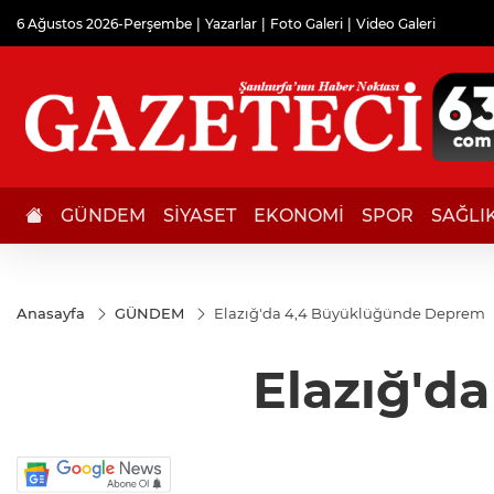
6 Ağustos 2026-Perşembe
Yazarlar
Foto Galeri
Video Galeri
GÜNDEM
SİYASET
EKONOMİ
SPOR
SAĞLI
Anasayfa
GÜNDEM
Elazığ'da 4,4 Büyüklüğünde Deprem
Elazığ'd