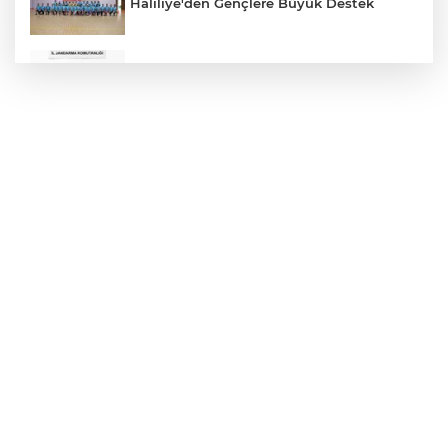
Haliliye'den Gençlere Büyük Destek
Çok Sayıda Ürün Ele Geçirildi
Hikmet Başak’tan Ulaşım Çalışması
Atatürk Bulvarında Asfalt Yenileniyor
Gazze'de Soykırım Devam Ediyor