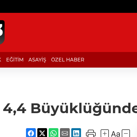
K
EĞİTİM
ASAYİŞ
ÖZEL HABER
a 4,4 Büyüklüğün