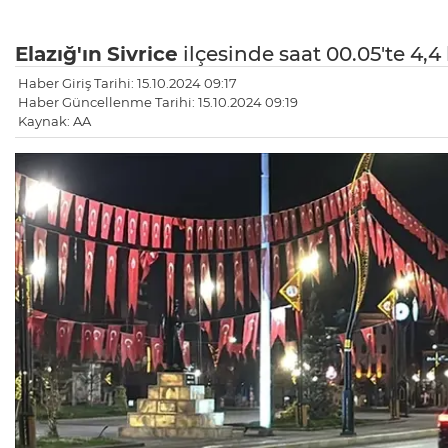
Elazığ'ın
Sivrice
ilçesinde saat 00.05'te 4
Haber Giriş Tarihi: 15.10.2024 09:17
Haber Güncellenme Tarihi: 15.10.2024 09:19
Kaynak: AA