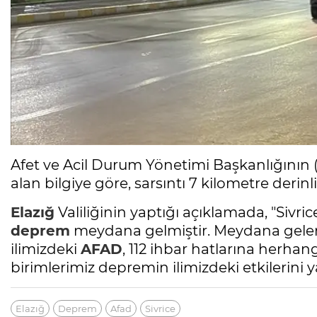
Afet ve Acil Durum Yönetimi Başkanlığının
alan bilgiye göre, sarsıntı 7 kilometre derinl
Elazığ
Valiliğinin yaptığı açıklamada, "Sivr
deprem
meydana gelmiştir. Meydana gel
ilimizdeki
AFAD
, 112 ihbar hatlarına herhan
birimlerimiz depremin ilimizdeki etkilerini y
Elazığ
Deprem
Afad
Sivrice