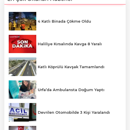
4 Katlı Binada Çökme Oldu
Haliliye Kırsalında Kavga 8 Yaralı
Katlı Köprülü Kavşak Tamamlandı
Urfa’da Ambulansta Doğum Yaptı
Devrilen Otomobilde 3 Kişi Yaralandı