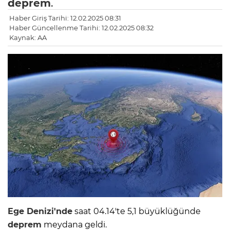
deprem
.
Haber Giriş Tarihi: 12.02.2025 08:31
Haber Güncellenme Tarihi: 12.02.2025 08:32
Kaynak: AA
Ege Denizi'nde
saat 04.14'te 5,1 büyüklüğünde
deprem
meydana geldi.