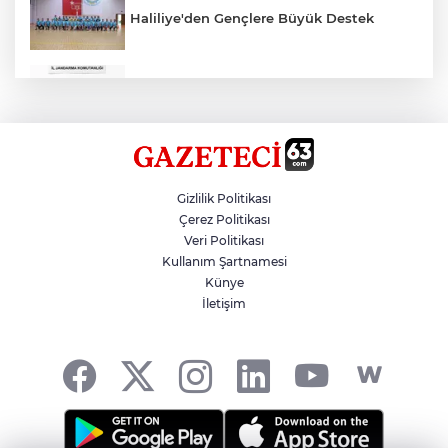
Haliliye'den Gençlere Büyük Destek
Çok Sayıda Ürün Ele Geçirildi
Hikmet Başak’tan Ulaşım Çalışması
Gizlilik Politikası
Çerez Politikası
Veri Politikası
Atatürk Bulvarında Asfalt Yenileniyor
Kullanım Şartnamesi
Künye
İletişim
Gazze'de Soykırım Devam Ediyor