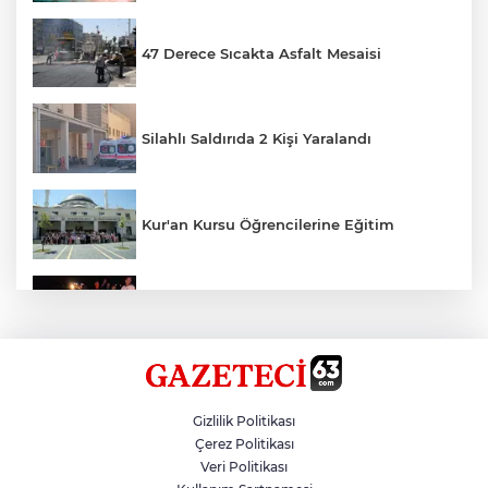
47 Derece Sıcakta Asfalt Mesaisi
Silahlı Saldırıda 2 Kişi Yaralandı
Kur'an Kursu Öğrencilerine Eğitim
Otomobil Eşeğe Çarptı 4 Yaralı
Siverek’te Mahmut Gülel Dönemi
Gizlilik Politikası
Çerez Politikası
Veri Politikası
Filistin Konvoyuna Coşkulu Karşılama