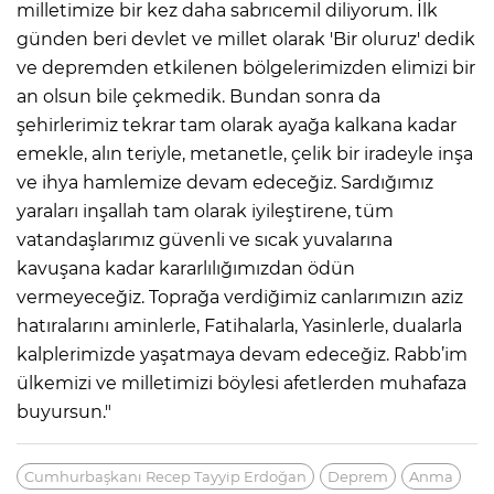
milletimize bir kez daha sabrıcemil diliyorum. İlk
günden beri devlet ve millet olarak 'Bir oluruz' dedik
ve depremden etkilenen bölgelerimizden elimizi bir
an olsun bile çekmedik. Bundan sonra da
şehirlerimiz tekrar tam olarak ayağa kalkana kadar
emekle, alın teriyle, metanetle, çelik bir iradeyle inşa
ve ihya hamlemize devam edeceğiz. Sardığımız
yaraları inşallah tam olarak iyileştirene, tüm
vatandaşlarımız güvenli ve sıcak yuvalarına
kavuşana kadar kararlılığımızdan ödün
vermeyeceğiz. Toprağa verdiğimiz canlarımızın aziz
hatıralarını aminlerle, Fatihalarla, Yasinlerle, dualarla
kalplerimizde yaşatmaya devam edeceğiz. Rabb’im
ülkemizi ve milletimizi böylesi afetlerden muhafaza
buyursun."
Cumhurbaşkanı Recep Tayyip Erdoğan
Deprem
Anma