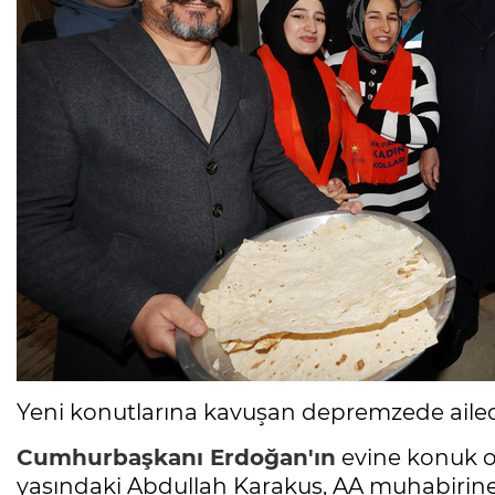
Yeni konutlarına kavuşan depremzede ail
Cumhurbaşkanı Erdoğan'ın
evine konuk o
yaşındaki Abdullah Karakuş, AA muhabirine,