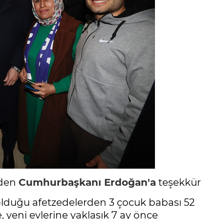
eden
Cumhurbaşkanı Erdoğan'a
teşekkür
lduğu afetzedelerden 3 çocuk babası 52
 yeni evlerine yaklaşık 7 ay önce