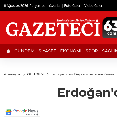
6 Ağustos 2026-Perşembe
Yazarlar
Foto Galeri
Video Galeri
GÜNDEM
SİYASET
EKONOMİ
SPOR
SAĞLI
Anasayfa
GÜNDEM
Erdoğan'dan Depremzedelere Ziyaret
Erdoğan'