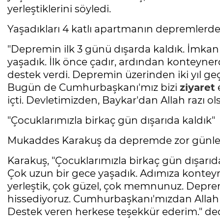
yerleştiklerini söyledi.
Yaşadıkları 4 katlı apartmanın depremlerde y
"Depremin ilk 3 günü dışarda kaldık. İmkan
yaşadık. İlk önce çadır, ardından konteyner
destek verdi. Depremin üzerinden iki yıl ge
Bugün de Cumhurbaşkanı'mız bizi
ziyaret
e
içti. Devletimizden, Baykar'dan Allah razı ol
"Çocuklarımızla birkaç gün dışarıda kaldık"
Mukaddes Karakuş da depremde zor günler ya
Karakuş, "Çocuklarımızla birkaç gün dışarıd
Çok uzun bir gece yaşadık. Adımıza konteyn
yerleştik, çok güzel, çok memnunuz. Depre
hissediyoruz. Cumhurbaşkanı'mızdan Allah 
Destek veren herkese teşekkür ederim." ded