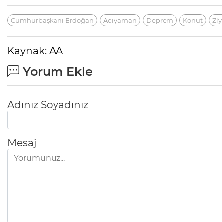
Cumhurbaşkanı Erdoğan
Adıyaman
Deprem
Konut
Ziy
Kaynak: AA
Yorum Ekle
Adınız Soyadınız
Mesaj