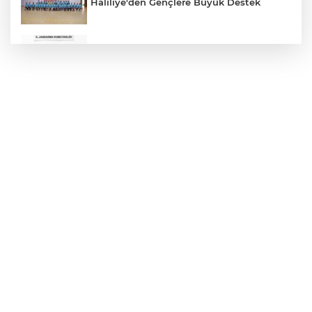
Haliliye'den Gençlere Büyük Destek
Çok Sayıda Ürün Ele Geçirildi
Hikmet Başak’tan Ulaşım Çalışması
Atatürk Bulvarında Asfalt Yenileniyor
Gazze'de Soykırım Devam Ediyor