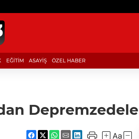
K
EĞİTİM
ASAYİŞ
ÖZEL HABER
dan Depremzedeler