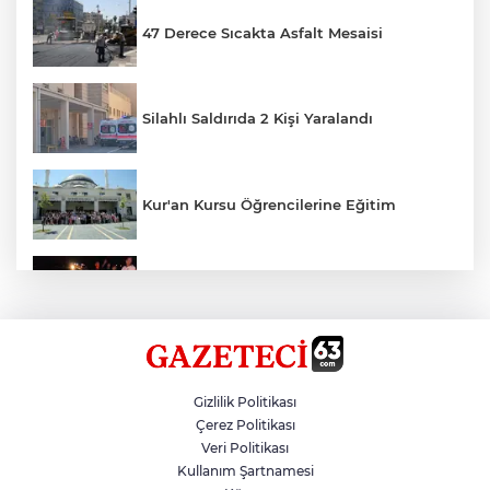
47 Derece Sıcakta Asfalt Mesaisi
Silahlı Saldırıda 2 Kişi Yaralandı
Kur'an Kursu Öğrencilerine Eğitim
Otomobil Eşeğe Çarptı 4 Yaralı
Siverek’te Mahmut Gülel Dönemi
Gizlilik Politikası
Çerez Politikası
Veri Politikası
Filistin Konvoyuna Coşkulu Karşılama
Kullanım Şartnamesi