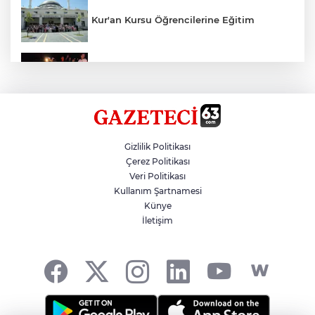
Kur'an Kursu Öğrencilerine Eğitim
Otomobil Eşeğe Çarptı 4 Yaralı
Siverek’te Mahmut Gülel Dönemi
Gizlilik Politikası
Çerez Politikası
Veri Politikası
Filistin Konvoyuna Coşkulu Karşılama
Kullanım Şartnamesi
Künye
İletişim
Kazada 1 Kişi Öldü, 1 Kişi Yaralandı