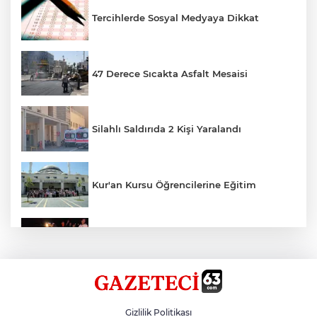
Tercihlerde Sosyal Medyaya Dikkat
47 Derece Sıcakta Asfalt Mesaisi
Silahlı Saldırıda 2 Kişi Yaralandı
Kur'an Kursu Öğrencilerine Eğitim
Otomobil Eşeğe Çarptı 4 Yaralı
Siverek’te Mahmut Gülel Dönemi
Gizlilik Politikası