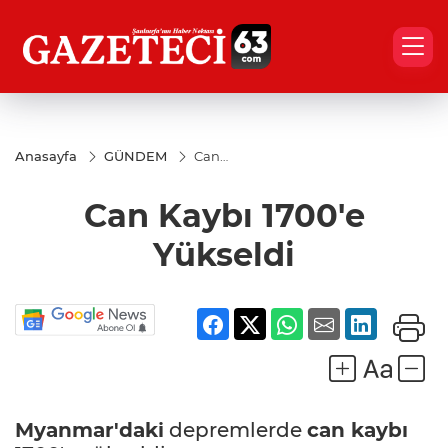
Anasayfa
GÜNDEM
Can
Kaybı
1700'e
Can Kaybı 1700'e
Yükseldi
Yükseldi
Myanmar'daki
depremlerde
can kaybı