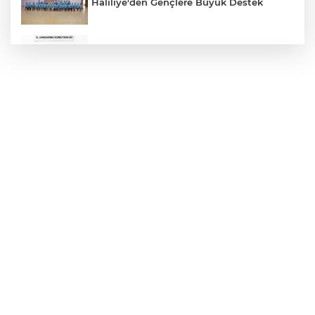
Haliliye'den Gençlere Büyük Destek
Çok Sayıda Ürün Ele Geçirildi
Hikmet Başak’tan Ulaşım Çalışması
Atatürk Bulvarında Asfalt Yenileniyor
Gazze'de Soykırım Devam Ediyor