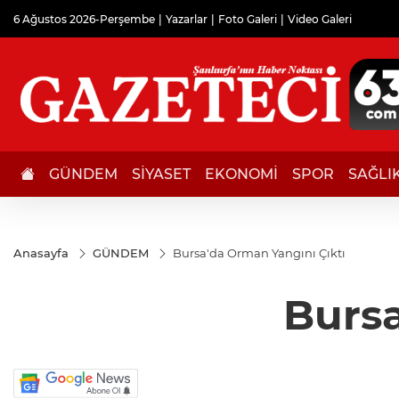
6 Ağustos 2026-Perşembe
Yazarlar
Foto Galeri
Video Galeri
GÜNDEM
SİYASET
EKONOMİ
SPOR
SAĞLI
Anasayfa
GÜNDEM
Bursa'da Orman Yangını Çıktı
Bursa