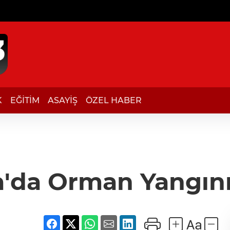
K
EĞİTİM
ASAYİŞ
ÖZEL HABER
'da Orman Yangını