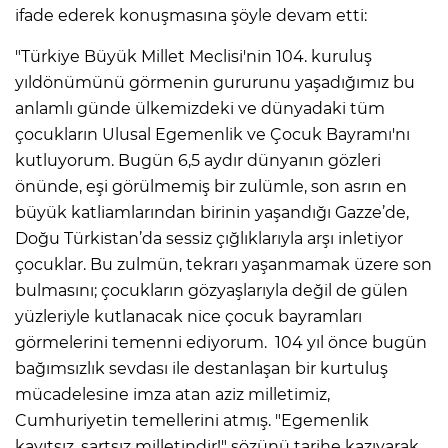
ifade ederek konuşmasına şöyle devam etti:
"Türkiye Büyük Millet Meclisi'nin 104. kuruluş
yıldönümünü görmenin gururunu yaşadığımız bu
anlamlı günde ülkemizdeki ve dünyadaki tüm
çocukların Ulusal Egemenlik ve Çocuk Bayramı'nı
kutluyorum. Bugün 6,5 aydır dünyanın gözleri
önünde, eşi görülmemiş bir zulümle, son asrın en
büyük katliamlarından birinin yaşandığı Gazze’de,
Doğu Türkistan’da sessiz çığlıklarıyla arşı inletiyor
çocuklar. Bu zulmün, tekrarı yaşanmamak üzere son
bulmasını; çocukların gözyaşlarıyla değil de gülen
yüzleriyle kutlanacak nice çocuk bayramları
görmelerini temenni ediyorum. 104 yıl önce bugün
bağımsızlık sevdası ile destanlaşan bir kurtuluş
mücadelesine imza atan aziz milletimiz,
Cumhuriyetin temellerini atmış. "Egemenlik
kayıtsız, şartsız milletindir!" sözünü tarihe kazıyarak