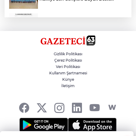
Çok Sayıda Ürün Ele Geçirildi
Hikmet Başak’tan Ulaşım Çalışması
Gizlilik Politikası
Çerez Politikası
Veri Politikası
Atatürk Bulvarında Asfalt Yenileniyor
Kullanım Şartnamesi
Künye
İletişim
Gazze'de Soykırım Devam Ediyor