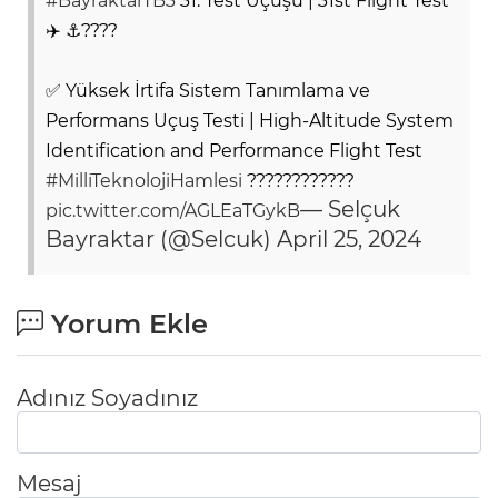
#BayraktarTB3
31. Test Uçuşu | 31st Flight Test
✈️ ⚓️????
✅ Yüksek İrtifa Sistem Tanımlama ve
Performans Uçuş Testi | High-Altitude System
Identification and Performance Flight Test
#MilliTeknolojiHamlesi
????????????
— Selçuk
pic.twitter.com/AGLEaTGykB
Bayraktar (@Selcuk)
April 25, 2024
Yorum Ekle
Adınız Soyadınız
Mesaj