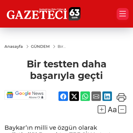
Anasayfa
GÜNDEM
Bir
testten
daha
Bir testten daha
başarıyla
geçti
başarıyla geçti
Baykar’ın milli ve özgün olarak