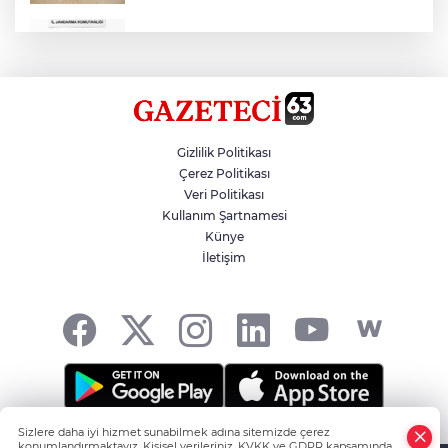
Çok Sayıda Ürün Ele Geçirildi
Hikmet Başak’tan Ulaşım Çalışması
Gizlilik Politikası
Çerez Politikası
Veri Politikası
Atatürk Bulvarında Asfalt Yenileniyor
Kullanım Şartnamesi
Künye
İletişim
Gazze'de Soykırım Devam Ediyor
Sizlere daha iyi hizmet sunabilmek adına sitemizde çerez
Şanlıurfa'nın Haber Noktası... -
HABER YAZILIMI
ve
konumlandırmaktayız. Kişisel verileriniz, KVKK ve GDPR kapsamında