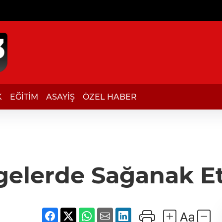
K
EĞİTİM
ASAYİŞ
ÖZEL HABER
gelerde Sağanak Et