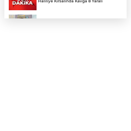
Haliliye Kırsalında Kavga 8 Yaralı
Toplu Taşımada Klima Denetimleri
Hikmet Başak’tan Ulaşım Çalışması
Sezon 18 Ağustos'ta Başlayacak
LGS Yerleştirme Sonuçları Açıklandı