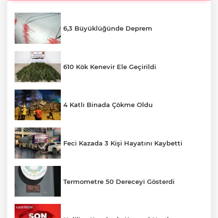
6,3 Büyüklüğünde Deprem
610 Kök Kenevir Ele Geçirildi
4 Katlı Binada Çökme Oldu
Feci Kazada 3 Kişi Hayatını Kaybetti
Termometre 50 Dereceyi Gösterdi