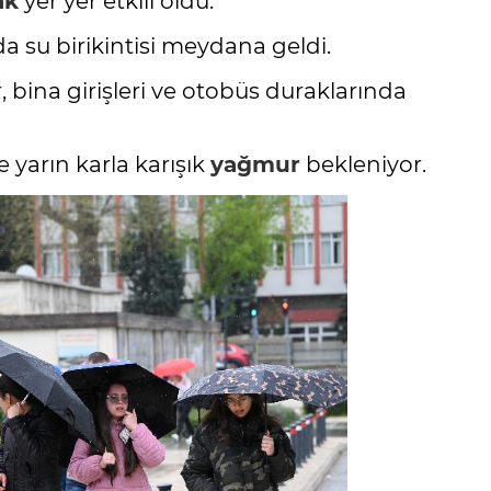
ak
yer yer etkili oldu.
 su birikintisi meydana geldi.
 bina girişleri ve otobüs duraklarında
 yarın karla karışık
yağmur
bekleniyor.