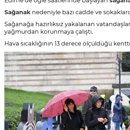
Edirne'de öğle saatlerinde başlayan
sağan
Sağanak
nedeniyle bazı cadde ve sokaklarda
Sağanağa hazırlıksız yakalanan vatandaşlar,
yağmurdan korunmaya çalıştı.
Hava sıcaklığının 13 derece ölçüldüğü kentte