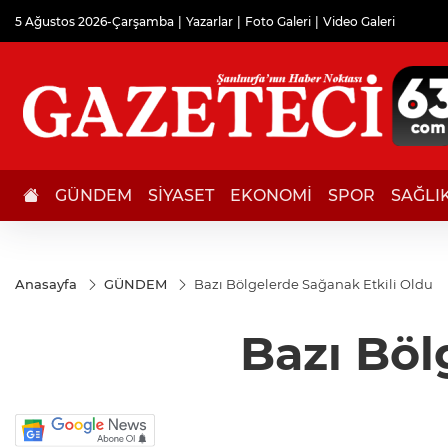
5 Ağustos 2026-Çarşamba
Yazarlar
Foto Galeri
Video Galeri
GÜNDEM
SİYASET
EKONOMİ
SPOR
SAĞLI
Anasayfa
GÜNDEM
Bazı Bölgelerde Sağanak Etkili Oldu
Bazı Böl