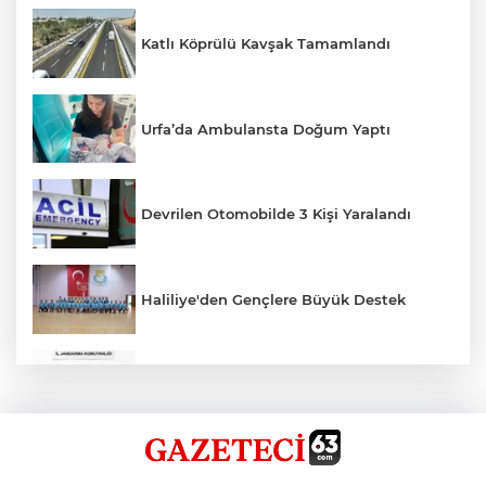
Katlı Köprülü Kavşak Tamamlandı
Urfa’da Ambulansta Doğum Yaptı
Devrilen Otomobilde 3 Kişi Yaralandı
Haliliye'den Gençlere Büyük Destek
Çok Sayıda Ürün Ele Geçirildi
Hikmet Başak’tan Ulaşım Çalışması