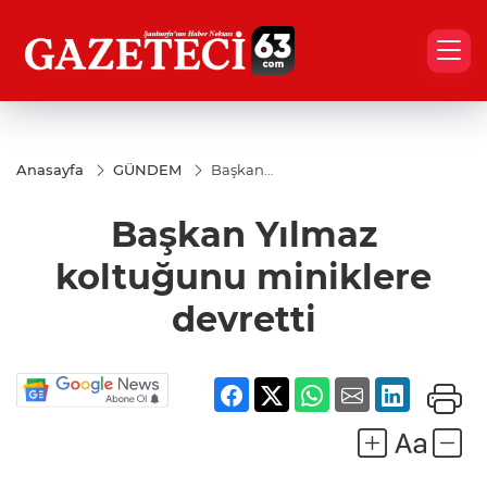
Anasayfa
GÜNDEM
Başkan
Yılmaz
koltuğunu
Başkan Yılmaz
miniklere
devretti
koltuğunu miniklere
devretti