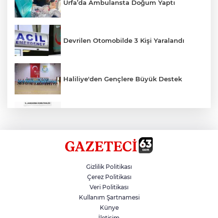
Urfa’da Ambulansta Doğum Yaptı
Devrilen Otomobilde 3 Kişi Yaralandı
Haliliye'den Gençlere Büyük Destek
Çok Sayıda Ürün Ele Geçirildi
Hikmet Başak’tan Ulaşım Çalışması
Gizlilik Politikası
Çerez Politikası
Veri Politikası
Atatürk Bulvarında Asfalt Yenileniyor
Kullanım Şartnamesi
Künye
İletişim