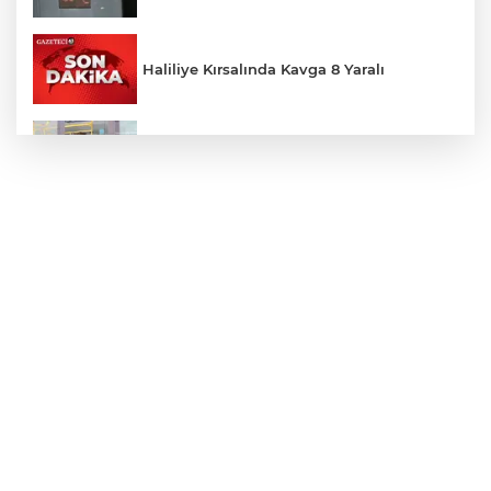
Haliliye Kırsalında Kavga 8 Yaralı
Toplu Taşımada Klima Denetimleri
Hikmet Başak’tan Ulaşım Çalışması
Sezon 18 Ağustos'ta Başlayacak
LGS Yerleştirme Sonuçları Açıklandı