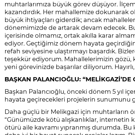
muhtarlarımıza büyük görev düşüyor. İlçemiz
kazandırdık. Her mahallemize dokunarak okul
büyük ihtiyaçları giderdik; ancak mahallele
dönemimizde de artarak devam edecek. Bu 
içerisinde olmamız, ortak akılla karar alm
ediyor. Geçtiğimiz dönem hayata geçirdiğimiz
refah seviyesine ulaştırmayı başardık. Bizle
teşekkür ediyorum. Mahallelerimizin gözü, k
yeni görevinizde başarılar diliyorum. Hayırlı,
BAŞKAN PALANCIOĞLU: “MELİKGAZİ’DE 
Başkan Palancıoğlu, önceki dönem 5 yıl içe
hayata geçirecekleri projelerin sunumunu ge
Daha güçlü bir Melikgazi için muhtarların
“Günümüzde kötü alışkanlıklar, internetin 
ötürü aile kavramı yıpranmış durumda. Bu 