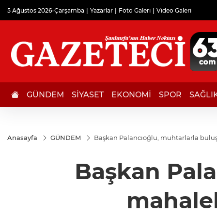
5 Ağustos 2026-Çarşamba
Yazarlar
Foto Galeri
Video Galeri
GÜNDEM
SİYASET
EKONOMİ
SPOR
SAĞLI
Anasayfa
GÜNDEM
Başkan Palancıoğlu, muhtarlarla buluşa
Başkan Pala
mahalele