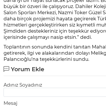
daha iyi bir hayat sunacak projeler lazım. B
büyük bir özveri ile çalışıyoruz. Dahiler Kole
Salon Sporları Merkezi, Nazmi Toker Güzel S
daha birçok projemizi hayata geçirerek Türk
hizmetleri gerçekleştirirken siz kıymetli muht
Şimdiden destekleriniz için teşekkür ediyoru
içerisinde çalışmayı nasip etsin.” dedi.
Toplantının sonunda kendini tanıtan Mahalle 
getirerek, ilgi ve alakalarından dolayı Meli
Palancıoğlu’na teşekkürlerini sundu.
Yorum Ekle
Adınız Soyadınız
Mesaj