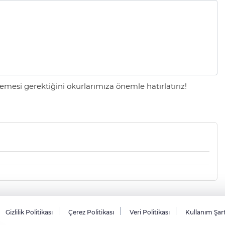
mesi gerektiğini okurlarımıza önemle hatırlatırız!
Gizlilik Politikası
Çerez Politikası
Veri Politikası
Kullanım Şar