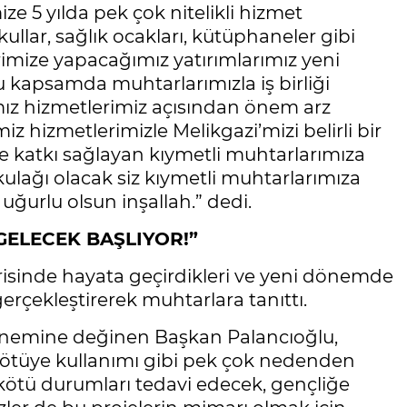
e 5 yılda pek çok nitelikli hizmet
lar, sağlık ocakları, kütüphaneler gibi
rimize yapacağımız yatırımlarımız yeni
kapsamda muhtarlarımızla iş birliği
amız hizmetlerimiz açısından önem arz
 hizmetlerimizle Melikgazi’mizi belirli bir
re katkı sağlayan kıymetli muhtarlarımıza
ulağı olacak siz kıymetli muhtarlarımıza
 uğurlu olsun inşallah.” dedi.
GELECEK BAŞLIYOR!”
risinde hayata geçirdikleri ve yeni dönemde
rçekleştirerek muhtarlara tanıttı.
 önemine değinen Başkan Palancıoğlu,
kötüye kullanımı gibi pek çok nedenden
kötü durumları tedavi edecek, gençliğe