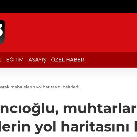
K
EĞİTİM
ASAYİŞ
ÖZEL HABER
rak mahalelerin yol haritasını belirledi
ncıoğlu, muhtarlar
rin yol haritasını 